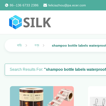
86--136 6733 2386
feliciazhou@pa.ecer.com
বাড়ি
পণ্য
shampoo bottle labels waterproo
Search Results For:
"shampoo bottle labels waterproo