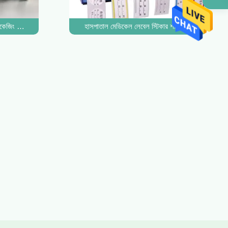
াহ
্যাকেজিং রঙ ব্যক্তিগত পরিবারের দৈনিক রাসায়নিক
হাসপাতাল মেডিকেল লেবেল স্টিকার শক্তিশালী আঠালো পিল