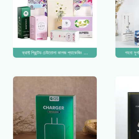
ক্রাফ্ট প্রিন্টেড ঢেউতোলা কাগজ প্যাকেজিং বক্স গোলাপী রঙের গয়না শিপিং মেইলার 
গহনা সুগ