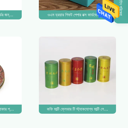
অনলাইন পরিষেবা
ডের জন্য পরিবেশ বান্ধব পুনর্ব্যবহৃত কাগজের বক্স প্যাকেজিং
ওএম ড্রয়ার গিফট পেপার বক্স কার্ডবোর্ড টিউব পিজা ফুড প
োলাকার প্যাকেজিং ক্যান উপহারের জন্য সোনার ধাতু 1g 2g 3g 5g
কফি মাল্টি ফ্লেভার টি স্ট্যাকযোগ্য মাল্টি লেয়ার মিষ্টি ঢাকনা 