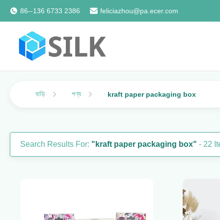
86--136 6733 2386
feliciazhou@pa.ecer.com
বাড়ি
পণ্য
kraft paper packaging box
Search Results For:
"kraft paper packaging box"
- 22 I