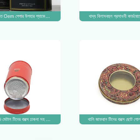
বহৃত Oem পেপার উপহার প্যাকেজিং বক্স ড্রয়ার ক্রাফ্ট কার্ডবোর্ড
খাদ্য বিলাসবহুল প্রসাধনী কার্ডবোর্
টিউব
্ডি মেটাল টিনের বাক্সে ঢাকনা সহ শিশু প্রতিরোধী কব্জা ঢাকনা মিনি আয়তক্ষেত্রাকার ভোজ্য কাস্টম
খালি জাফরান টিনের বাক্সে ছোট গ