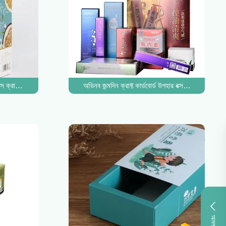
 বক্স ক্রাফট গয়না গোলাপী প্রসাধনী ঢেউতোলা মেইলার
অভিনব জন্মদিন ক্রাফ্ট কার্ডবোর্ড উপহার বক্স প্যাকেজিং কাগজ